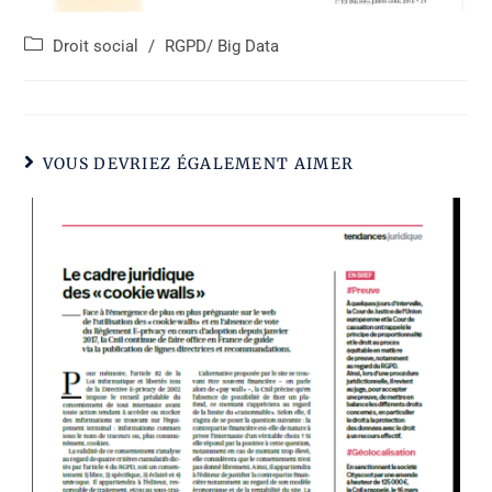
Catégorie
Droit social
/
RGPD/ Big Data
de
poste
:
VOUS DEVRIEZ ÉGALEMENT AIMER