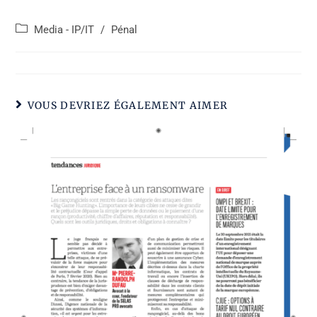
Catégorie
Media - IP/IT
/
Pénal
de
poste
:
VOUS DEVRIEZ ÉGALEMENT AIMER